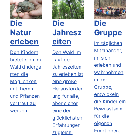
Die
Die
Die
Natur
Jahresz
Gruppe
erleben
eiten
Im täglichen
Miteinander,
Den Kindern
Den Wald im
im sich
bietet sich im
Lauf der
erleben und
Waldkinderga
Jahreszeiten
wahrnehmen
rten die
zu erleben ist
in der
Möglichkeit
eine große
Gruppe,
mit Tieren
Herausforder
entwickeln
und Pflanzen
ung für alle,
die Kinder ein
vertraut zu
aber sicher
Bewusstsein
werden.
eine der
für die
glücklichsten
eigenen
Erfahrungen
Emotionen.
zugleich.