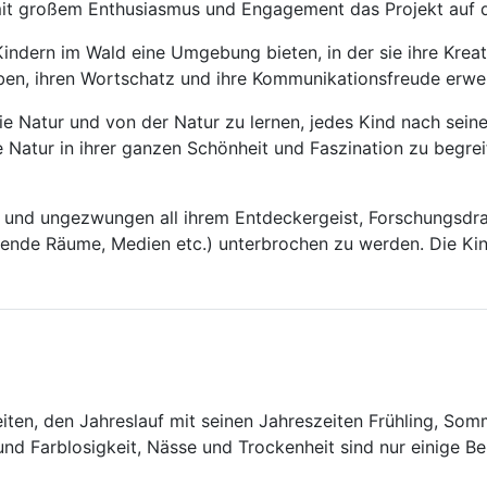
e mit großem Enthusiasmus und Engagement das Projekt auf
ndern im Wald eine Umgebung bieten, in der sie ihre Kreat
eben, ihren Wortschatz und ihre Kommunikationsfreude erwe
die Natur und von der Natur zu lernen, jedes Kind nach sein
atur in ihrer ganzen Schönheit und Faszination zu begreife
frei und ungezwungen all ihrem Entdeckergeist, Forschungsd
ngende Räume, Medien etc.) unterbrochen zu werden. Die K
eiten, den Jahreslauf mit seinen Jahreszeiten Frühling, Som
und Farblosigkeit, Nässe und Trockenheit sind nur einige Be